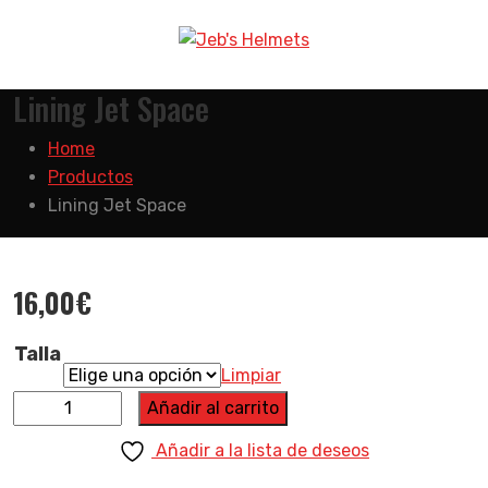
Lining Jet Space
Home
Productos
Lining Jet Space
16,00
€
Talla
Limpiar
Añadir al carrito
Añadir a la lista de deseos